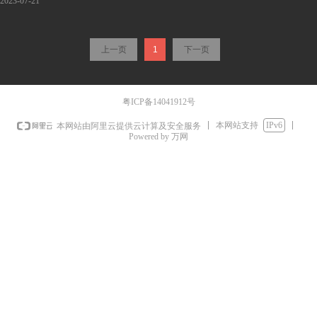
值得纪念的日子，HAPRY
2023-07-21
能
再次推出DVI接口的HDBT
新产品HY-HBD100P，并
上一页
1
下一页
配备标准POE模块，可与
多家矩阵厂商的HDBT接
口完美对接，实现无需单
粤ICP备14041912号
独供电即可直接工作的市
场应用需求。
本网站支持
IPv6
本网站由阿里云提供云计算及安全服务
Powered by 万网