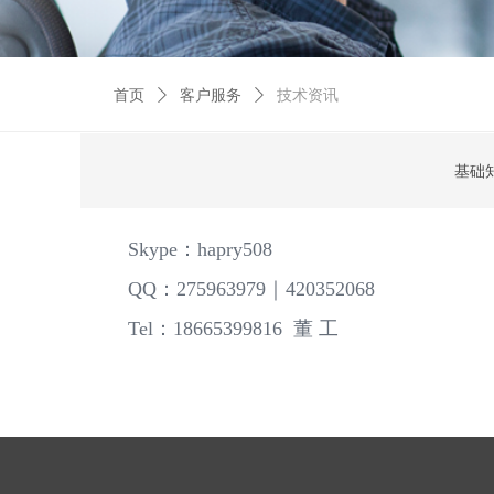
首页
ꄲ
客户服务
ꄲ
技术资讯
基础
Skype：hapry508
QQ：275963979｜420352068
Tel：18665399816 董 工