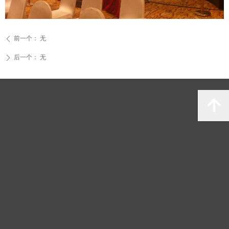
前一个：
无
ꄴ
后一个：
无
ꄲ
녕