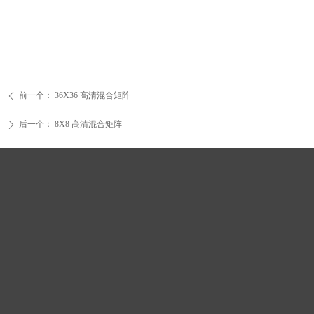
前一个：
36X36 高清混合矩阵
ꄴ
后一个：
8X8 高清混合矩阵
ꄲ