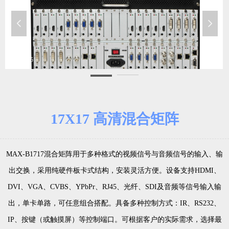
넳
넲
ABC_7645
A
17X17 高清混合矩阵
MAX-B1717混合矩阵用于多种格式的视频信号与音频信号的输入、输
出交换，采用纯硬件板卡式结构，安装灵活方便。设备支持HDMI、
DVI、VGA、CVBS、YPbPr、RJ45、光纤、SDI及音频等信号输入输
出，单卡单路，可任意组合搭配。具备多种控制方式：IR、RS232、
IP、按键（或触摸屏）等控制端口。可根据客户的实际需求，选择最