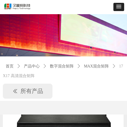
首页
ꄲ
产品中心
ꄲ
数字混合矩阵
ꄲ
MAX混合矩阵
ꄲ
17
X17 高清混合矩阵
所有产品
ꅃ