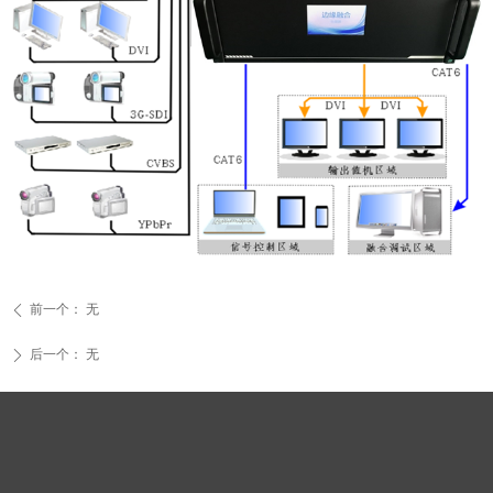
前一个：
无
ꄴ
后一个：
无
ꄲ