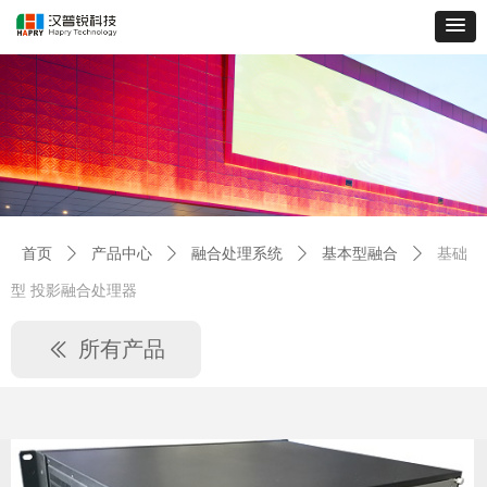
首页
ꄲ
产品中心
ꄲ
融合处理系统
ꄲ
基本型融合
ꄲ
基础
型 投影融合处理器
所有产品
ꅃ