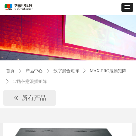
首页
ꄲ
产品中心
ꄲ
数字混合矩阵
ꄲ
MAX-PRO混插矩阵
ꄲ
17路任意混插矩阵
所有产品
ꅃ