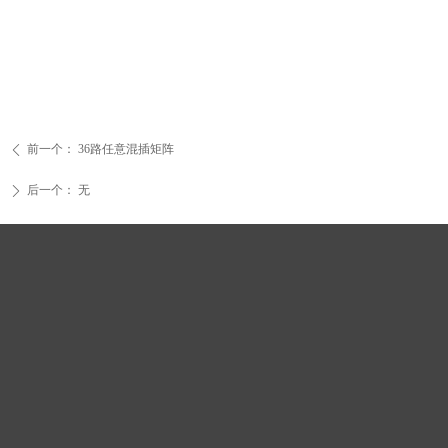
前一个：
36路任意混插矩阵
ꄴ
后一个：
无
ꄲ