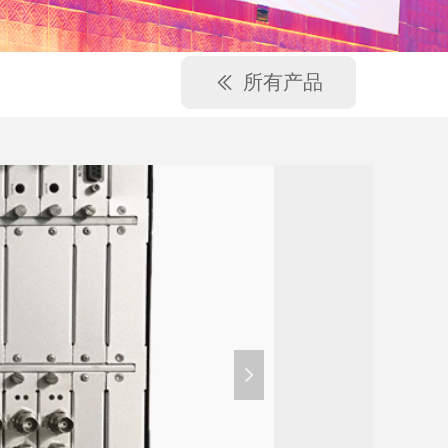
所有产品
ꅃ
넲