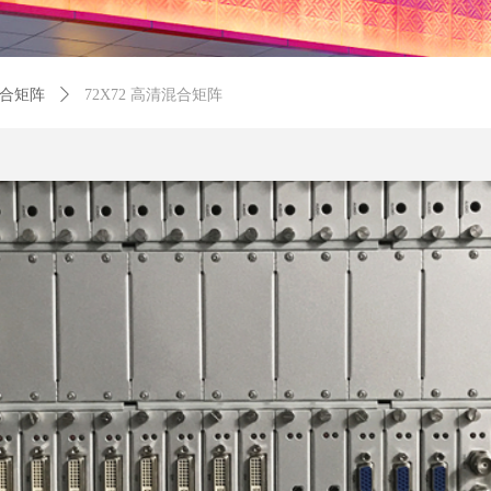
混合矩阵
ꄲ
72X72 高清混合矩阵