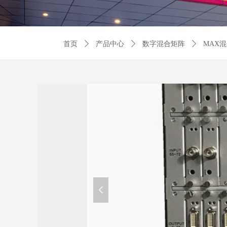
首页
ꄲ
产品中心
ꄲ
数字混合矩阵
ꄲ
MAX
넳