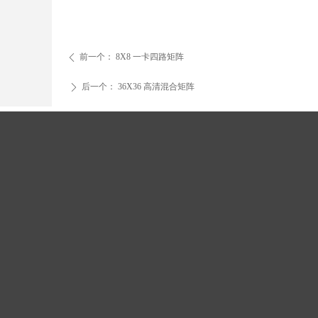
前一个：
8X8 一卡四路矩阵
ꄴ
后一个：
36X36 高清混合矩阵
ꄲ