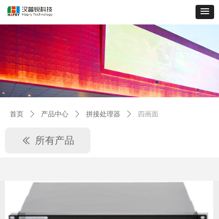
首页
ꄲ
产品中心
ꄲ
拼接处理器
ꄲ
四画面
所有产品
ꅃ