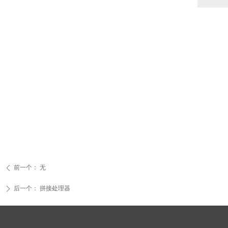
前一个：
无
ꄴ
后一个：
拼接处理器
ꄲ