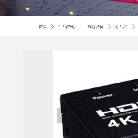
首页
ꄲ
产品中心
ꄲ
周边设备
ꄲ
分配器
ꄲ
넳