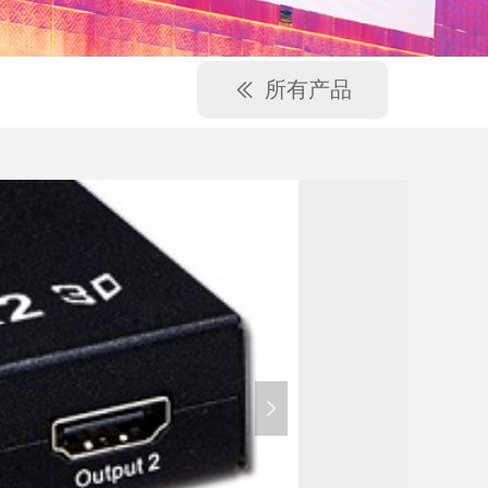
所有产品
ꅃ
넲