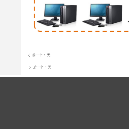
前一个：
无
ꄴ
后一个：
无
ꄲ