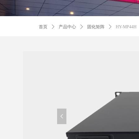
首页
ꄲ
产品中心
ꄲ
固化矩阵
ꄲ
HY-MP44H
넳