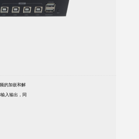
MP44U-MP44U正面
音频的加嵌和解
:4输入输出，同