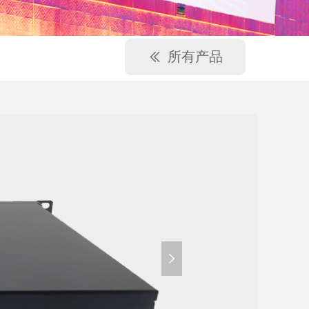
所有产品
ꅃ
넲