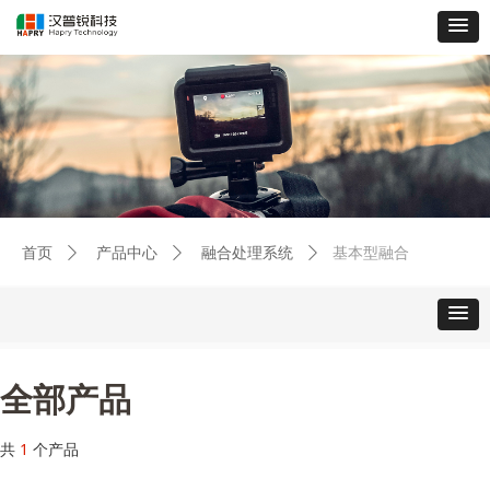
基本型融合
首页
ꄲ
产品中心
ꄲ
融合处理系统
ꄲ
全部产品
共
1
个产品